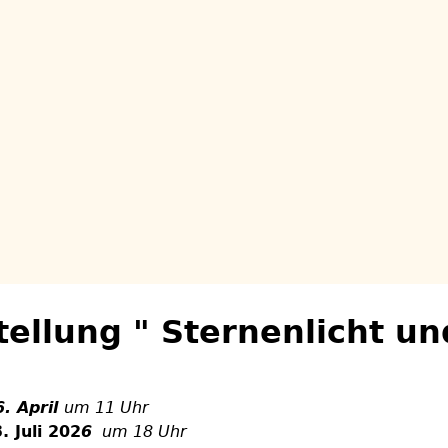
tellung " Sternenlicht u
. April
um 11 Uhr
 Juli
202
6
um 18 Uhr