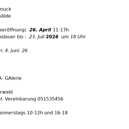
muck
älde
gseröffnung
:
26. April
11-17h
sdauer bis :
23. Juli
202
6
um 18 Uhr
: 4. Juni. 26
- GAlerie
rwald
el. Vereinbarung 051535456
Donnerstags 10-12h und 16-18