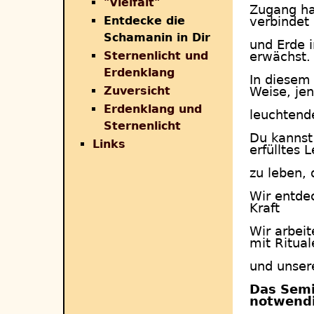
"Vielfalt"
Zugang hat
Entdecke die
verbindet
Schamanin in Dir
und Erde i
Sternenlicht und
erwächst.
Erdenklang
In diesem 
Zuversicht
Weise, je
Erdenklang und
leuchtende
Sternenlicht
Du kannst
Links
erfülltes 
zu leben, 
Wir entdec
Kraft
Wir arbei
mit Ritual
und unser
Das Semi
notwend