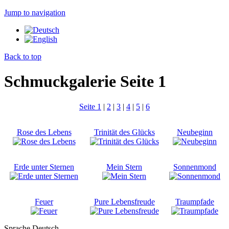
Jump to navigation
Back to top
Schmuckgalerie Seite 1
Seite 1
|
2
|
3
|
4
|
5
|
6
Rose des Lebens
Trinität des Glücks
Neubeginn
Erde unter Sternen
Mein Stern
Sonnenmond
Feuer
Pure Lebensfreude
Traumpfade
Sprache
Deutsch