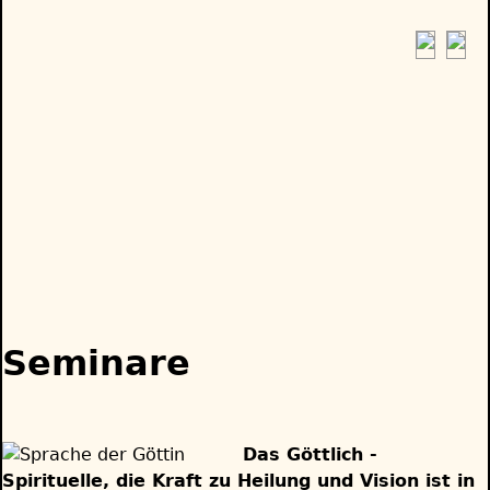
Jump
to
navigation
Back
to
Seminare
top
Das Göttlich -
Spirituelle, die Kraft zu Heilung und Vision ist in