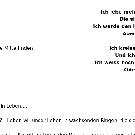
Ich lebe me
Die s
Ich werde den l
Aber
Ich kreis
Und ich
Ich weiss noch 
Ode
in Leben....
?
- Leben wir unser Leben in wachsenden Ringen, die sic
 nicht allzu oft mitten in den Dingen, empfinden unser Le