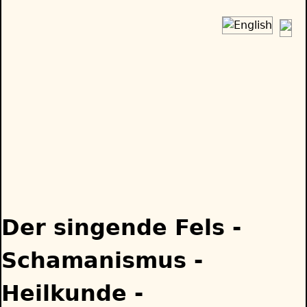
Jump
to
navigation
Back
to
Der singende Fels -
top
Schamanismus -
Heilkunde -